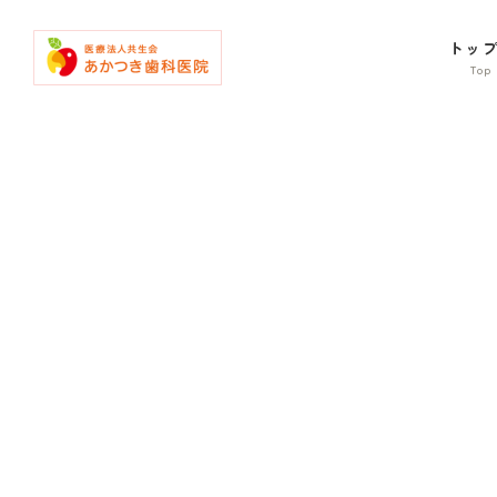
コ
ナ
ン
ビ
トッ
テ
ゲ
ン
ー
ツ
シ
へ
ョ
ス
ン
キ
に
ッ
移
プ
動