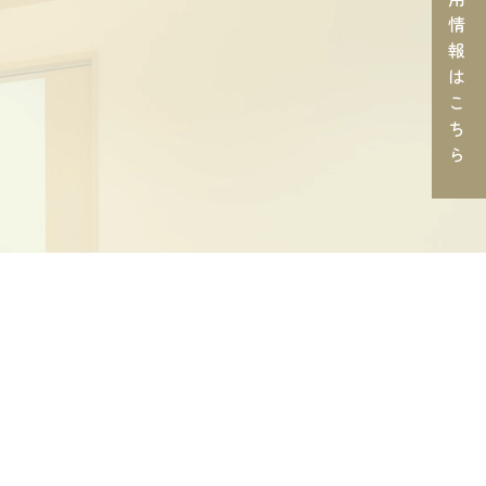
情
報
は
こ
ち
ら
木
金
土
日
祝
●
●
●
／
／
●
●
／
／
／
曜日(午後)、日曜日、祝日
12:30まで、午後受付17:00まで