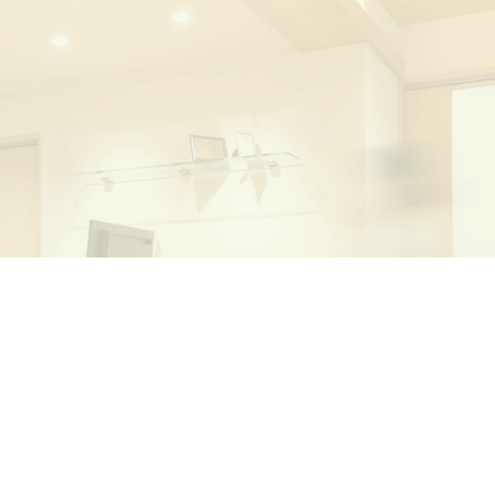
診療
時間
月
火
水
09:00～13:00
●
●
／
14:30～18:30
●
●
／
休診・・水曜日、土
エール池之宮101
※午前受付
話にて
】