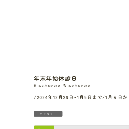
年末年始休診日
最
2024年12月28日
2024年12月28日
終
更
/2024年12月29日~1月5日まで/1月６
新
日
時
:
.
カテゴリー