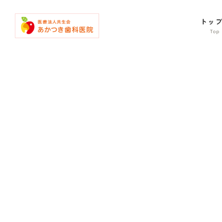
コ
ナ
ン
ビ
トッ
テ
ゲ
ン
ー
ツ
シ
へ
ョ
ス
ン
キ
に
ッ
移
プ
動