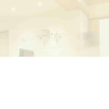
診療
時間
月
火
水
09:00～13:00
●
●
／
14:30～18:30
●
●
／
休診・・水曜日、土
エール池之宮101
※午前受付
話にて
】