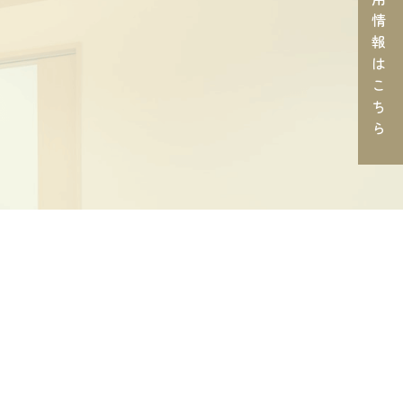
情
報
は
こ
ち
ら
木
金
土
日
祝
●
●
●
／
／
●
●
／
／
／
曜日(午後)、日曜日、祝日
12:30まで、午後受付17:00まで