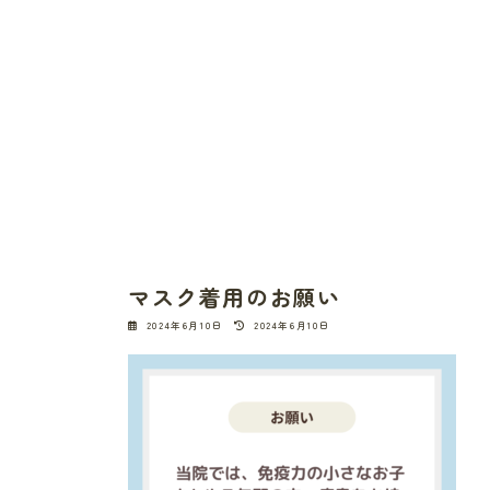
マスク着用のお願い
最
2024年6月10日
2024年6月10日
終
更
新
日
時
: