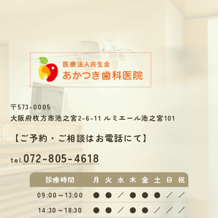
〒573-0005
大阪府枚方市池之宮2-6-11 ルミエール池之宮101
【
ご予約・ご相談はお電話にて
】
072-805-4618
tel.
診療
時間
月
火
水
木
金
土
日
祝
09:00～13:00
●
●
／
●
●
●
／
／
14:30～18:30
●
●
／
●
●
／
／
／