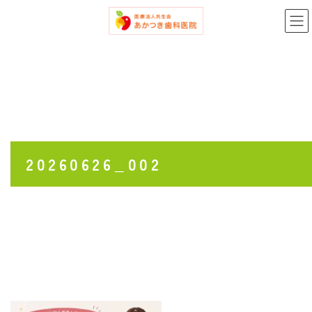
コ
ナ
ン
ビ
テ
ゲ
ン
ー
ツ
シ
へ
ョ
ス
ン
キ
に
ッ
移
プ
動
20260626_002