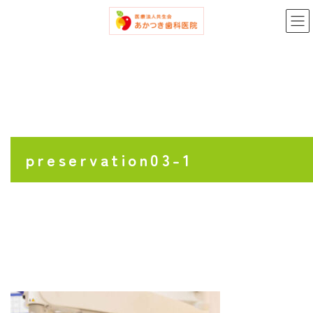
コ
ナ
ン
ビ
テ
ゲ
ン
ー
ツ
シ
へ
ョ
ス
ン
キ
に
ッ
移
プ
動
preservation03-1