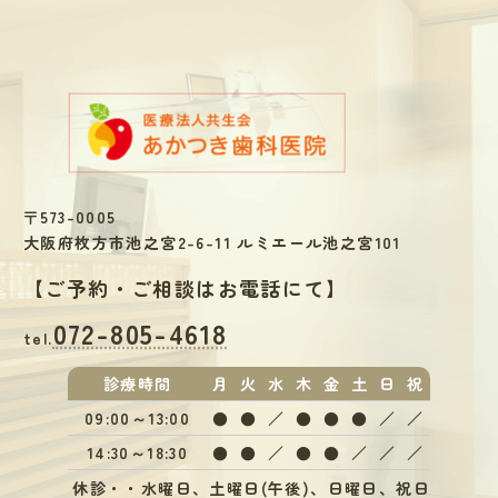
〒573-0005
大阪府枚方市池之宮2-6-11 ルミエール池之宮101
【
ご予約・ご相談はお電話にて
】
072-805-4618
tel.
診療
時間
月
火
水
木
金
土
日
祝
09:00～13:00
●
●
／
●
●
●
／
／
14:30～18:30
●
●
／
●
●
／
／
／
休診・・水曜日、土曜日(午後)、日曜日、祝日