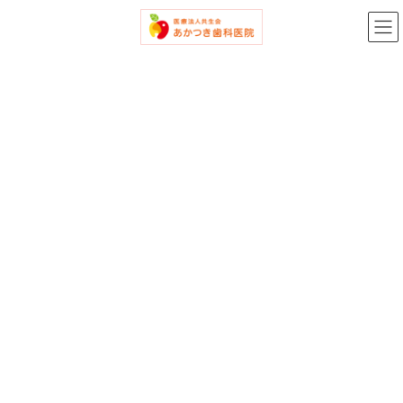
コ
ナ
ン
ビ
テ
ゲ
ン
ー
ツ
シ
へ
ョ
ス
ン
キ
に
ッ
移
プ
動
メディア