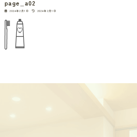
page_a02
最
2024年2月1日
2024年2月1日
終
更
新
日
時
: