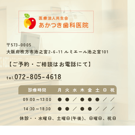
〒573-0005
大阪府枚方市池之宮2-6-11 ルミエール池之宮101
【
ご予約・ご相談はお電話にて
】
072-805-4618
tel.
診療
時間
月
火
水
木
金
土
日
祝
09:00～13:00
●
●
／
●
●
●
／
／
14:30～18:30
●
●
／
●
●
／
／
／
休診・・水曜日、土曜日(午後)、日曜日、祝日
※午前受付12:30まで、午後受付17:00まで