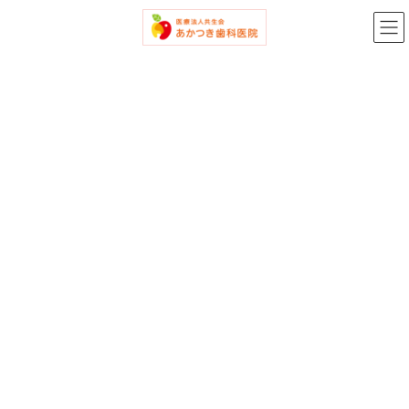
コ
ナ
ン
ビ
テ
ゲ
ン
ー
ツ
シ
へ
ョ
ス
ン
キ
に
ッ
移
プ
動
メディア