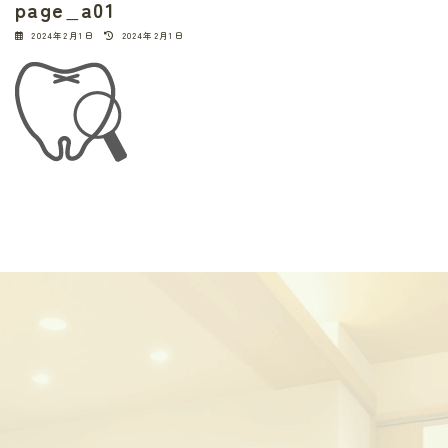
page_a01
最
2024年2月1日
2024年2月1日
終
更
新
日
時
: