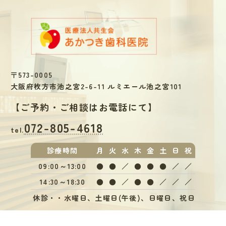
〒573-0005
大阪府枚方市池之宮2-6-11 ルミエール池之宮101
【
ご予約・ご相談はお電話にて
】
072-805-4618
tel.
診療
時間
月
火
水
木
金
土
日
祝
09:00～13:00
●
●
／
●
●
●
／
／
14:30～18:30
●
●
／
●
●
／
／
／
休診・・水曜日、土曜日(午後)、日曜日、祝日
※午前受付12:30まで、午後受付17:00まで