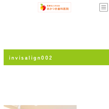
コ
ナ
ン
ビ
テ
ゲ
ン
ー
ツ
シ
へ
ョ
ス
ン
キ
に
ッ
移
プ
動
invisalign002