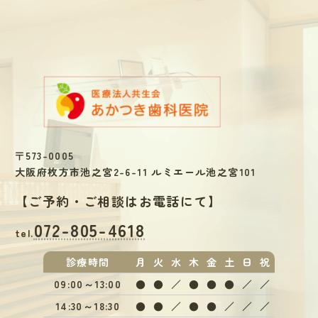
〒573-0005
大阪府枚方市池之宮2-6-11 ルミエール池之宮101
【
ご予約・ご相談はお電話にて
】
072-805-4618
tel.
診療
時間
月
火
水
木
金
土
日
祝
09:00～13:00
●
●
／
●
●
●
／
／
14:30～18:30
●
●
／
●
●
／
／
／