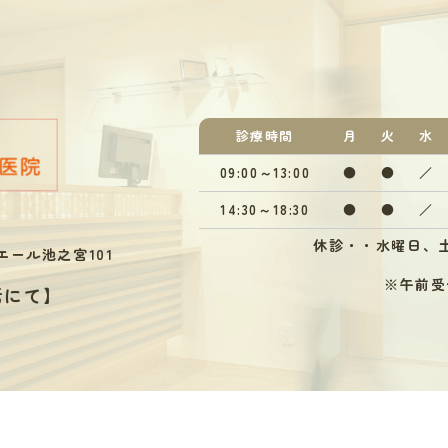
診療
時間
月
火
水
09:00～13:00
●
●
／
14:30～18:30
●
●
／
休診・・水曜日、土
エール池之宮101
※午前受付
話にて
】
Instagram