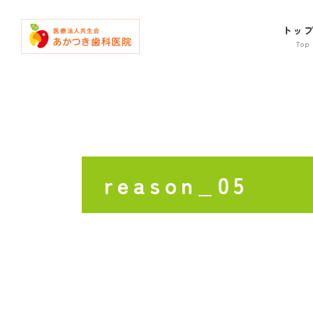
コ
ナ
ン
ビ
トッ
テ
ゲ
ン
ー
ツ
シ
へ
ョ
ス
ン
キ
に
ッ
移
プ
動
reason_05