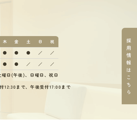
採
木
金
土
日
祝
用
●
●
●
／
／
情
報
●
●
／
／
／
は
曜日(午後)、日曜日、祝日
こ
ち
12:30まで、午後受付17:00まで
ら