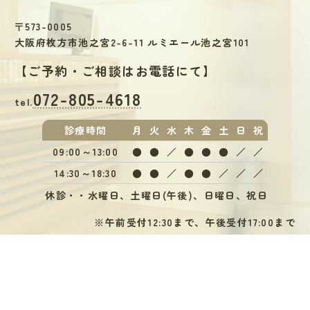
〒573-0005
大阪府枚方市池之宮2-6-11 ルミエール池之宮101
【
ご予約・ご相談はお電話にて
】
072-805-4618
tel.
診療
時間
月
火
水
木
金
土
日
祝
09:00～13:00
●
●
／
●
●
●
／
／
14:30～18:30
●
●
／
●
●
／
／
／
休診・・水曜日、土曜日(午後)、日曜日、祝日
※午前受付12:30まで、午後受付17:00まで
Instagram