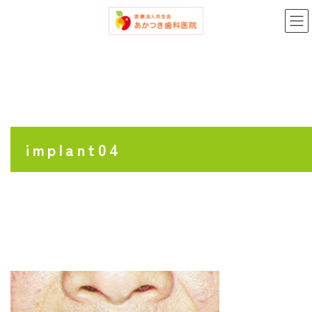
コ
ナ
ン
ビ
テ
ゲ
ン
ー
ツ
シ
へ
ョ
ス
ン
キ
に
ッ
移
プ
動
implant04