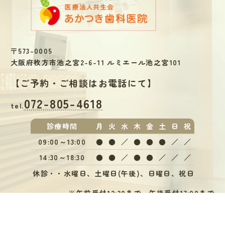
〒573-0005
大阪府枚方市池之宮2-6-11 ルミエール池之宮101
【
ご予約・ご相談はお電話にて
】
072-805-4618
tel.
診療
時間
月
火
水
木
金
土
日
祝
09:00～13:00
●
●
／
●
●
●
／
／
14:30～18:30
●
●
／
●
●
／
／
／
休診・・水曜日、土曜日(午後)、日曜日、祝日
※午前受付12:30まで、午後受付17:00まで