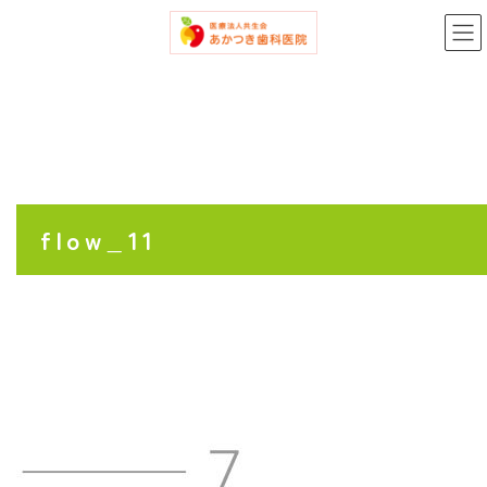
コ
ナ
ン
ビ
テ
ゲ
ン
ー
ツ
シ
へ
ョ
ス
ン
キ
に
ッ
移
プ
動
flow_11