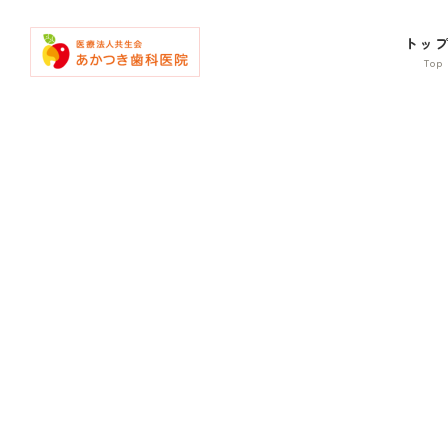
コ
ナ
ン
ビ
トッ
テ
ゲ
ン
ー
ツ
シ
へ
ョ
ス
ン
キ
に
ッ
移
プ
動