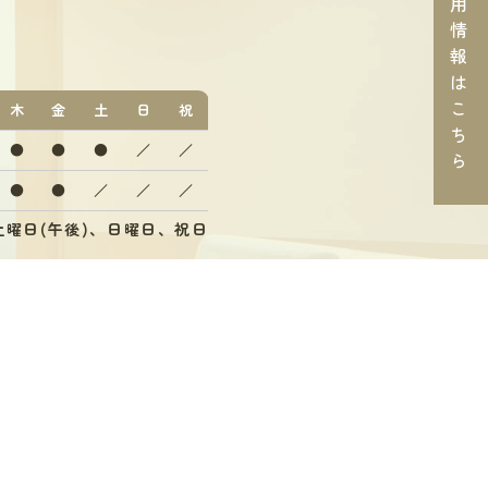
用
情
報
は
こ
木
金
土
日
祝
ち
●
●
●
／
／
ら
●
●
／
／
／
曜日(午後)、日曜日、祝日
12:30まで、午後受付17:00まで