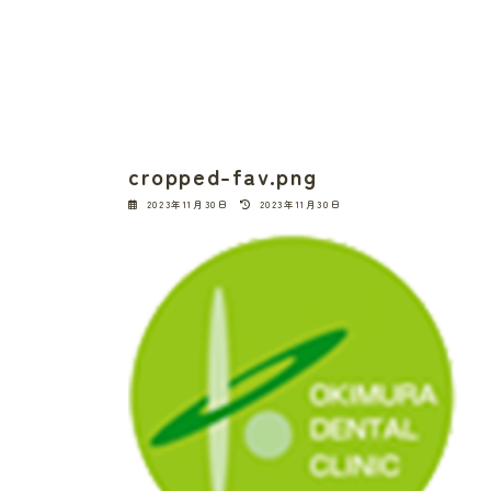
cropped-fav.png
最
2023年11月30日
2023年11月30日
終
更
新
日
時
: