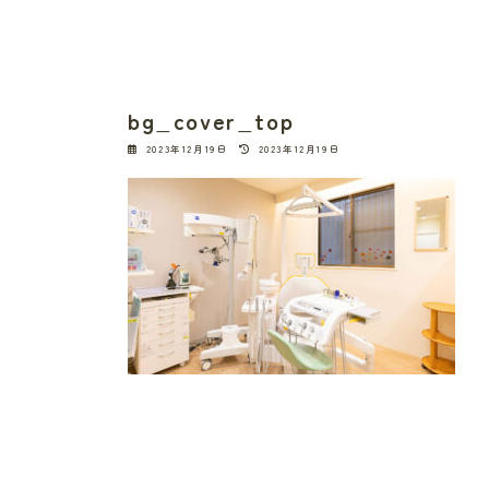
bg_cover_top
最
2023年12月19日
2023年12月19日
終
更
新
日
時
: