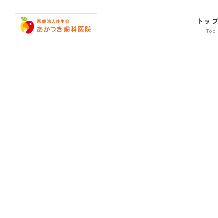
コ
ナ
ン
ビ
トッ
テ
ゲ
ン
ー
ツ
シ
へ
ョ
ス
ン
キ
に
ッ
移
プ
動