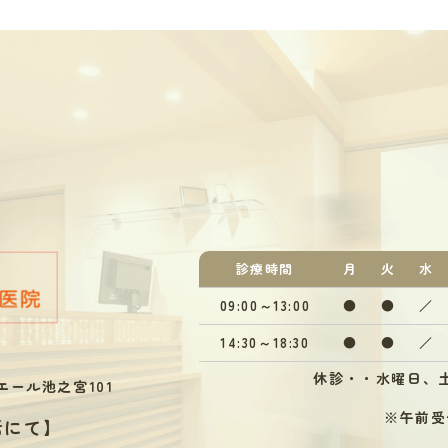
診療
時間
月
火
水
09:00～13:00
●
●
／
14:30～18:30
●
●
／
休診・・水曜日、土
エール池之宮101
※午前受付
話にて
】