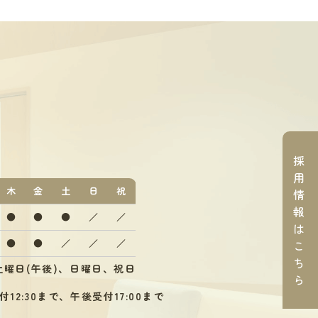
採
用
木
金
土
日
祝
情
報
●
●
●
／
／
は
●
●
／
／
／
こ
ち
曜日(午後)、日曜日、祝日
ら
12:30まで、午後受付17:00まで